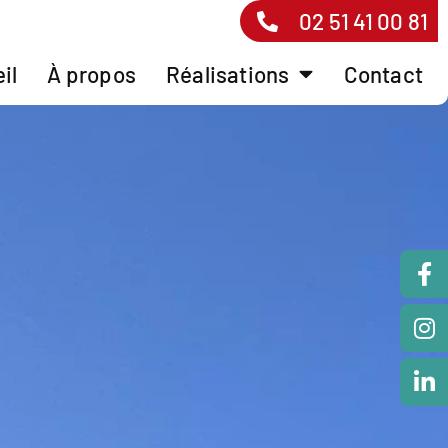
02 51 41 00 81
il
À propos
Réalisations
Contact