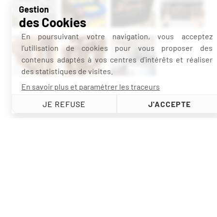
Gestion
des Cookies
En poursuivant votre navigation, vous acceptez
l’utilisation de cookies pour vous proposer des
contenus adaptés à vos centres d'intérêts et réaliser
des statistiques de visites.
En savoir plus et paramétrer les traceurs
JE REFUSE
J'ACCEPTE
02 51 41 00 81
contact@mdspublicite.fr
Z.A. La Verdure, Bd Gustave Eiffel – Belleville-sur-Vie –
85170 Bellevigny
©MDS Publicité