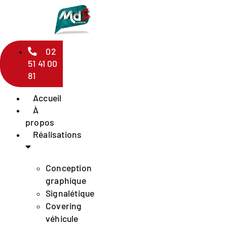
Aller
au
contenu
02
51 41 00
81
Accueil
À
propos
Réalisations
Conception
graphique
Signalétique
Covering
véhicule